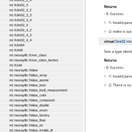
mi::IUint32_2_4
mi::IUint32_3
Returns
mi::IUint32_3_2
- 0: Success.
mi::IUint32_3_3
mi::IUint32_3_4
-1: Invalid pa
mi::IUint32_4
mi::IUint32_4_2
-2: index is ou
mi::IUint32_4_3
mi::IUint32_4_4
virtual
Sint32
mi:
mi::IUint64
mi::IUint8
Sets a type ident
mi::neuraylib::IUser_class
Returns
mi::neuraylib::IUser_class_factory
mi::IUuid
- 0: Success.
mi::neuraylib::IValue
mi::neuraylib::IValue_array
-1: Invalid pa
mi::neuraylib::IValue_atomic
-2: There is no
mi::neuraylib::IValue_bool
mi::neuraylib::IValue_bsdf_measurement
mi::neuraylib::IValue_color
mi::neuraylib::IValue_compound
mi::neuraylib::IValue_double
mi::neuraylib::IValue_enum
mi::neuraylib::IValue_factory
mi::neuraylib::IValue_float
mi::neuraylib::IValue_int
mi::neuraylib::IValue_invalid_df