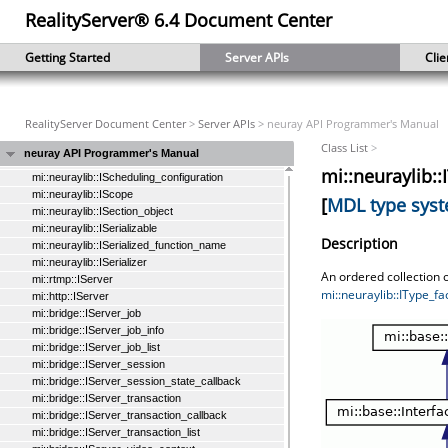
mi::neuraylib::IRender_target_base
RealityServer® 6.4 Document Center
mi::neuraylib::IRender_target_cuda
mi::neuraylib::IRender_target_opengl
Getting Started
Server APIs
Clie
mi::neuraylib::IRendering_configuration
mi::http::IRequest
mi::http::IRequest_handler
mi::http::IResponse
RealityServer Document Center
>
Server APIs
> neuray API Programmer's Manual
mi::http::IResponse_handler
mi::neuraylib::IScene
Class List
>
neuray API Programmer's Manual
mi::neuraylib::IScene_element
mi::neuraylib::
mi::neuraylib::IScheduling_configuration
mi::neuraylib::IScope
[
MDL type sys
mi::neuraylib::ISection_object
mi::neuraylib::ISerializable
Description
mi::neuraylib::ISerialized_function_name
mi::neuraylib::ISerializer
An ordered collection o
mi::rtmp::IServer
mi::neuraylib::IType_fac
mi::http::IServer
mi::bridge::IServer_job
mi::bridge::IServer_job_info
mi::bridge::IServer_job_list
mi::bridge::IServer_session
mi::bridge::IServer_session_state_callback
mi::bridge::IServer_transaction
mi::bridge::IServer_transaction_callback
mi::bridge::IServer_transaction_list