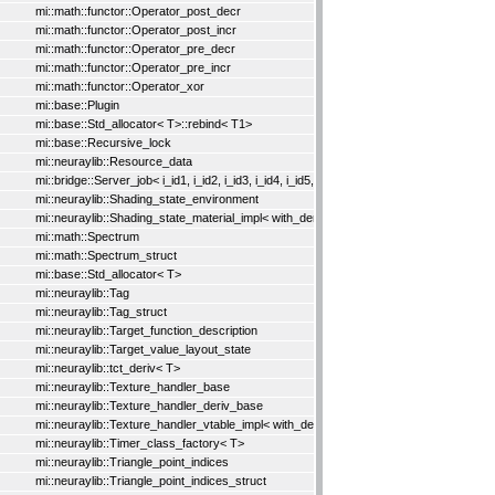
mi::math::functor::Operator_post_decr
mi::math::functor::Operator_post_incr
mi::math::functor::Operator_pre_decr
mi::math::functor::Operator_pre_incr
mi::math::functor::Operator_xor
mi::base::Plugin
mi::base::Std_allocator< T>::rebind< T1>
mi::base::Recursive_lock
mi::neuraylib::Resource_data
mi::bridge::Server_job< i_id1, i_id2, i_id3, i_id4, i_id5, i_id6, i_id7, i_id8, i_id9, i_id10, i_i
mi::neuraylib::Shading_state_environment
mi::neuraylib::Shading_state_material_impl< with_derivatives>
mi::math::Spectrum
mi::math::Spectrum_struct
mi::base::Std_allocator< T>
mi::neuraylib::Tag
mi::neuraylib::Tag_struct
mi::neuraylib::Target_function_description
mi::neuraylib::Target_value_layout_state
mi::neuraylib::tct_deriv< T>
mi::neuraylib::Texture_handler_base
mi::neuraylib::Texture_handler_deriv_base
mi::neuraylib::Texture_handler_vtable_impl< with_derivatives>
mi::neuraylib::Timer_class_factory< T>
mi::neuraylib::Triangle_point_indices
mi::neuraylib::Triangle_point_indices_struct