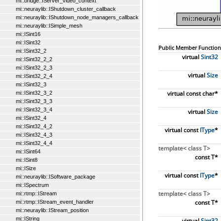
mi::bridge::IServer_video_context
mi::neuraylib::IShutdown_cluster_callback
mi::neuraylib::IShutdown_node_managers_callback
mi::neuraylib::ISimple_mesh
mi::ISint16
mi::ISint32
Public Member Function
mi::ISint32_2
virtual
Sint32
mi::ISint32_2_2
mi::ISint32_2_3
virtual
Size
mi::ISint32_2_4
mi::ISint32_3
virtual const char*
mi::ISint32_3_2
mi::ISint32_3_3
mi::ISint32_3_4
virtual
Size
mi::ISint32_4
mi::ISint32_4_2
virtual const
IType
*
mi::ISint32_4_3
mi::ISint32_4_4
template< class T>
mi::ISint64
const T*
mi::ISint8
mi::ISize
virtual const
IType
*
mi::neuraylib::ISoftware_package
mi::ISpectrum
template< class T>
mi::rtmp::IStream
const T*
mi::rtmp::IStream_event_handler
mi::neuraylib::IStream_position
mi::IString
virtual
Sint32