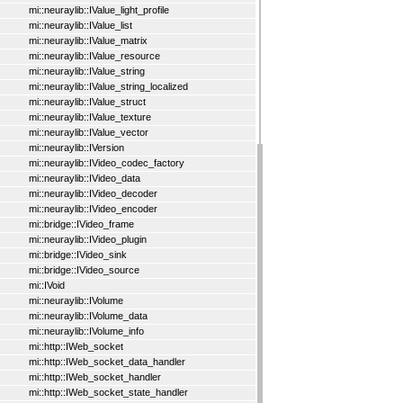
mi::neuraylib::IValue_light_profile
mi::neuraylib::IValue_list
mi::neuraylib::IValue_matrix
mi::neuraylib::IValue_resource
mi::neuraylib::IValue_string
mi::neuraylib::IValue_string_localized
mi::neuraylib::IValue_struct
mi::neuraylib::IValue_texture
mi::neuraylib::IValue_vector
mi::neuraylib::IVersion
mi::neuraylib::IVideo_codec_factory
mi::neuraylib::IVideo_data
mi::neuraylib::IVideo_decoder
mi::neuraylib::IVideo_encoder
mi::bridge::IVideo_frame
mi::neuraylib::IVideo_plugin
mi::bridge::IVideo_sink
mi::bridge::IVideo_source
mi::IVoid
mi::neuraylib::IVolume
mi::neuraylib::IVolume_data
mi::neuraylib::IVolume_info
mi::http::IWeb_socket
mi::http::IWeb_socket_data_handler
mi::http::IWeb_socket_handler
mi::http::IWeb_socket_state_handler