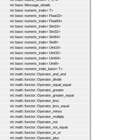
mi::base::Message_details
mi::base::numeric_traits< T>
mi::base::numeric_traits< Float32>
mi::base::numeric_traits< Float64>
mi::base::numeric_traits< Sint16>
mi::base::numeric_traits< Sint32>
mi::base::numeric_traits< Sint64>
mi::base::numeric_traits< Sint8>
mi::base::numeric_traits< Uint16>
mi::base::numeric_traits< Uint32>
mi::base::numeric_traits< Uint64>
mi::base::numeric_traits< Uint8>
mi::base::numeric_traits_base< T>
mi::math::functor::Operator_and_and
mi::math::functor::Operator_divide
mi::math::functor::Operator_equal_equal
mi::math::functor::Operator_greater
mi::math::functor::Operator_greater_equal
mi::math::functor::Operator_less
mi::math::functor::Operator_less_equal
mi::math::functor::Operator_minus
mi::math::functor::Operator_multiply
mi::math::functor::Operator_not
mi::math::functor::Operator_not_equal
mi::math::functor::Operator_or_or
mi::math::functor::Operator_plus