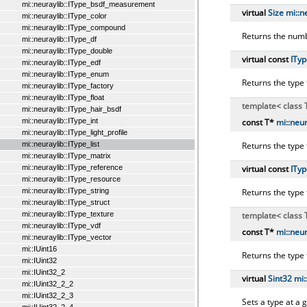
mi::neuraylib::IType_bsdf_measurement
virtual
Size
mi::​n
mi::neuraylib::IType_color
mi::neuraylib::IType_compound
Returns the numb
mi::neuraylib::IType_df
mi::neuraylib::IType_double
virtual const
ITyp
mi::neuraylib::IType_edf
mi::neuraylib::IType_enum
Returns the type
mi::neuraylib::IType_factory
mi::neuraylib::IType_float
template< class 
mi::neuraylib::IType_hair_bsdf
const T*
mi::​neur
mi::neuraylib::IType_int
mi::neuraylib::IType_light_profile
Returns the type
mi::neuraylib::IType_list
mi::neuraylib::IType_matrix
virtual const
ITyp
mi::neuraylib::IType_reference
mi::neuraylib::IType_resource
Returns the type
mi::neuraylib::IType_string
mi::neuraylib::IType_struct
template< class 
mi::neuraylib::IType_texture
mi::neuraylib::IType_vdf
const T*
mi::​neur
mi::neuraylib::IType_vector
mi::IUint16
Returns the type
mi::IUint32
mi::IUint32_2
virtual
Sint32
mi:
mi::IUint32_2_2
mi::IUint32_2_3
Sets a type at a 