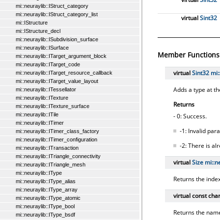
mi::neuraylib::IStruct_category
mi::neuraylib::IStruct_category_list
virtual
Sint32
mi::IStructure
mi::IStructure_decl
mi::neuraylib::ISubdivision_surface
mi::neuraylib::ISurface
Member Functions
mi::neuraylib::ITarget_argument_block
mi::neuraylib::ITarget_code
virtual
Sint32
mi:
mi::neuraylib::ITarget_resource_callback
mi::neuraylib::ITarget_value_layout
Adds a type at the
mi::neuraylib::ITessellator
mi::neuraylib::ITexture
Returns
mi::neuraylib::ITexture_surface
mi::neuraylib::ITile
- 0: Success.
mi::neuraylib::ITimer
-1: Invalid pa
mi::neuraylib::ITimer_class_factory
mi::neuraylib::ITimer_configuration
-2: There is al
mi::neuraylib::ITransaction
mi::neuraylib::ITriangle_connectivity
virtual
Size
mi::​n
mi::neuraylib::ITriangle_mesh
mi::neuraylib::IType
Returns the index
mi::neuraylib::IType_alias
mi::neuraylib::IType_array
virtual const cha
mi::neuraylib::IType_atomic
mi::neuraylib::IType_bool
Returns the name
mi::neuraylib::IType_bsdf