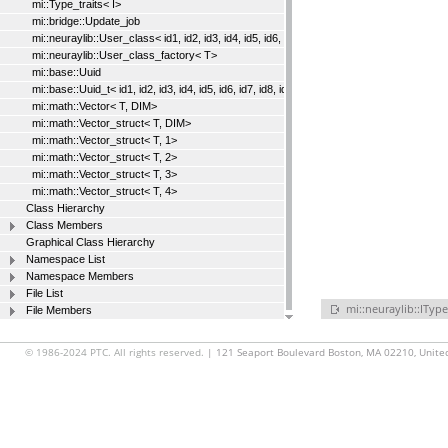
mi::Type_traits< I>
mi::bridge::Update_job
mi::neuraylib::User_class< id1, id2, id3, id4, id5, id6, id7, id8, id9, id10, id11, I>
mi::neuraylib::User_class_factory< T>
mi::base::Uuid
mi::base::Uuid_t< id1, id2, id3, id4, id5, id6, id7, id8, id9, id10, id11>
mi::math::Vector< T, DIM>
mi::math::Vector_struct< T, DIM>
mi::math::Vector_struct< T, 1>
mi::math::Vector_struct< T, 2>
mi::math::Vector_struct< T, 3>
mi::math::Vector_struct< T, 4>
Class Hierarchy
Class Members
Graphical Class Hierarchy
Namespace List
Namespace Members
File List
mi::neuraylib::IType
File Members
© 1986-2024 PTC. All rights reserved.
| 121 Seaport Boulevard Boston, MA 02210, Unite